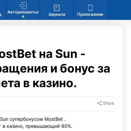
Авторизоватьс
д
Зеркала
Приложение
я
stBet на Sun -
ащения и бонус за
ета в казино.
Share
Sun супербонусом MostBet .
т в казино, превышающий 80%.