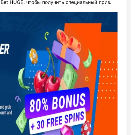
Bet HUGE. чтобы получить специальный приз.