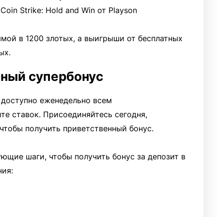
oin Strike: Hold and Win от Playson
ммой в 1200 злотых, а выигрыши от бесплатных
ых.
сный супербонус
 доступно еженедельно всем
те ставок. Присоединяйтесь сегодня,
чтобы получить приветственный бонус.
ющие шаги, чтобы получить бонус за депозит в
ния: