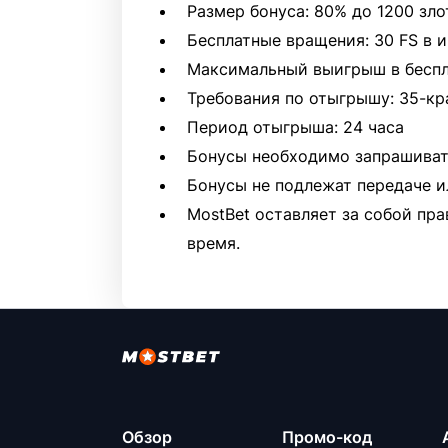
Размер бонуса: 80% до 1200 зло
Бесплатные вращения: 30 FS в иг
Максимальный выигрыш в беспл
Требования по отыгрышу: 35-кр
Период отыгрыша: 24 часа
Бонусы необходимо запрашиват
Бонусы не подлежат передаче и
MostBet оставляет за собой пр
время.
Обзор
Промо-код