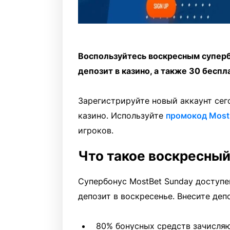
Воспользуйтесь воскресным суперб
депозит в казино, а также 30 бесп
Зарегистрируйте новый аккаунт сег
казино. Используйте
промокод Most
игроков.
Что такое воскресный
Супербонус MostBet Sunday доступе
депозит в воскресенье. Внесите деп
80% бонусных средств зачисляю