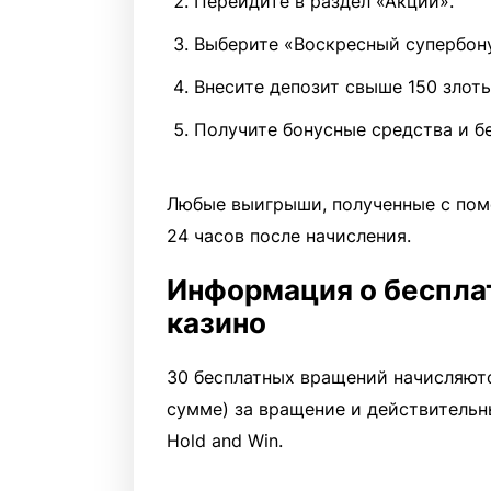
Перейдите в раздел «Акции».
Выберите «Воскресный супербону
Внесите депозит свыше 150 злоты
Получите бонусные средства и б
Любые выигрыши, полученные с пом
24 часов после начисления.
Информация о беспла
казино
30 бесплатных вращений начисляются
сумме) за вращение и действительны
Hold and Win.