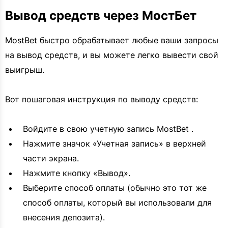
Вывод средств через МостБет
MostBet быстро обрабатывает любые ваши запросы
на вывод средств, и вы можете легко вывести свой
выигрыш.
Вот пошаговая инструкция по выводу средств:
Войдите в свою учетную запись MostBet .
Нажмите значок «Учетная запись» в верхней
части экрана.
Нажмите кнопку «Вывод».
Выберите способ оплаты (обычно это тот же
способ оплаты, который вы использовали для
внесения депозита).