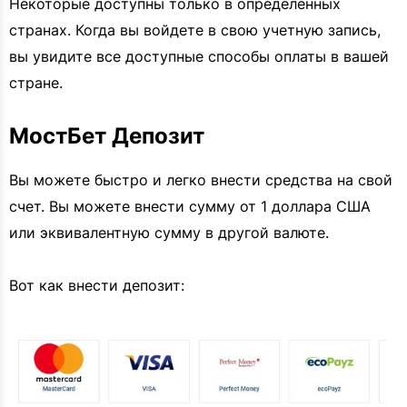
Некоторые доступны только в определенных
странах. Когда вы войдете в свою учетную запись,
вы увидите все доступные способы оплаты в вашей
стране.
МостБет Депозит
Вы можете быстро и легко внести средства на свой
счет. Вы можете внести сумму от 1 доллара США
или эквивалентную сумму в другой валюте.
Вот как внести депозит: