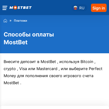
RU
Sign in
Платежи
Способы оплаты
MostBet
Внесите депозит в MostBet , используя Bitcoin ,
crypto , Visa или Mastercard , или выберите Perfect
Money для пополнения своего игрового счета
MostBet .