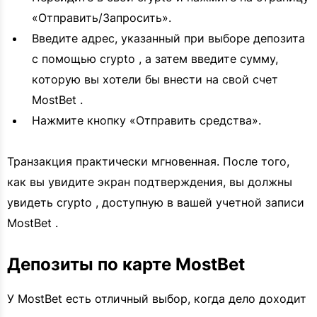
«Отправить/Запросить».
Введите адрес, указанный при выборе депозита
с помощью crypto , а затем введите сумму,
которую вы хотели бы внести на свой счет
MostBet .
Нажмите кнопку «Отправить средства».
Транзакция практически мгновенная. После того,
как вы увидите экран подтверждения, вы должны
увидеть crypto , доступную в вашей учетной записи
MostBet .
Депозиты по карте MostBet
У MostBet есть отличный выбор, когда дело доходит