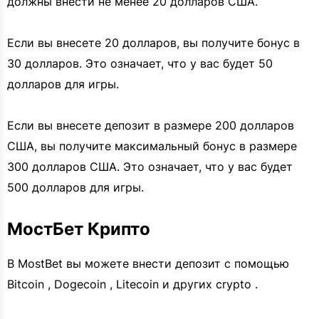
должны внести не менее 20 долларов США.
Если вы внесете 20 долларов, вы получите бонус в
30 долларов. Это означает, что у вас будет 50
долларов для игры.
Если вы внесете депозит в размере 200 долларов
США, вы получите максимальный бонус в размере
300 долларов США. Это означает, что у вас будет
500 долларов для игры.
МостБет Крипто
В MostBet вы можете внести депозит с помощью
Bitcoin , Dogecoin , Litecoin и других crypto .