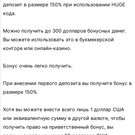
депозит в размере 150% при использовании HUGE
кода.
Можно получить до 300 долларов бонусных денег.
Вы можете использовать это в букмекерской
конторе или онлайн-казино.
Бонус очень легко получить.
При внесении первого депозита вы получите бонус в
размере 150%.
Хотя вы можете внести всего лишь 1 доллар США
или эквивалентную сумму в другой валюте, чтобы
получить право на приветственный бонус, вы