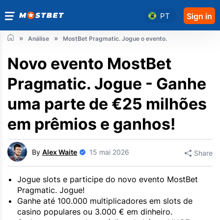
PT
Sign in
Análise
MostBet Pragmatic. Jogue o evento.
Novo evento MostBet
Pragmatic. Jogue - Ganhe
uma parte de €25 milhões
em prêmios e ganhos!
By
Alex Waite
15 mai 2026
Share
Jogue slots e participe do novo evento MostBet
Pragmatic. Jogue!
Ganhe até 100.000 multiplicadores em slots de
casino populares ou 3.000 € em dinheiro.