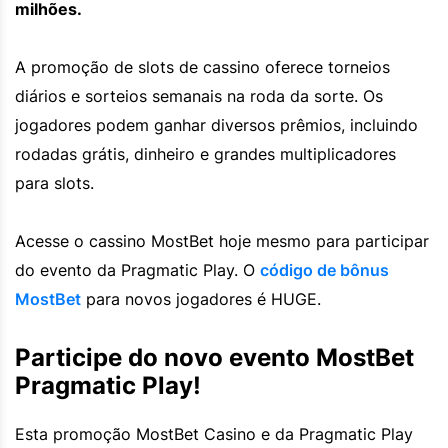
milhões.
A promoção de slots de cassino oferece torneios
diários e sorteios semanais na roda da sorte. Os
jogadores podem ganhar diversos prêmios, incluindo
rodadas grátis, dinheiro e grandes multiplicadores
para slots.
Acesse o cassino MostBet hoje mesmo para participar
do evento da Pragmatic Play. O
código de bônus
MostBet
para novos jogadores é HUGE.
Participe do novo evento MostBet
Pragmatic Play!
Esta promoção MostBet Casino e da Pragmatic Play