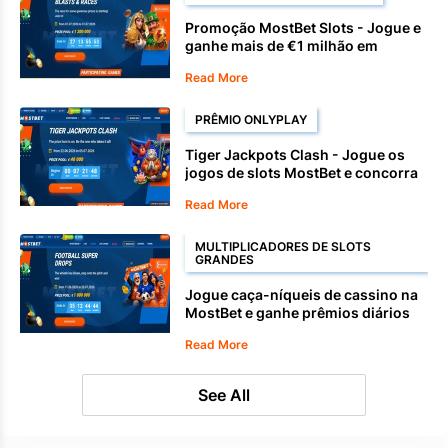
Promoção MostBet Slots - Jogue e
ganhe mais de €1 milhão em
prêmios!
Read More
PRÊMIO ONLYPLAY
Tiger Jackpots Clash - Jogue os
jogos de slots MostBet e concorra
a uma parte de €40.000!
Read More
MULTIPLICADORES DE SLOTS
GRANDES
Jogue caça-níqueis de cassino na
MostBet e ganhe prêmios diários
em jogos de futebol.
Read More
See All