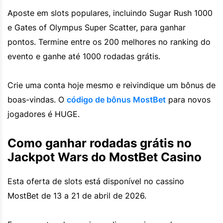
Aposte em slots populares, incluindo Sugar Rush 1000
e Gates of Olympus Super Scatter, para ganhar
pontos. Termine entre os 200 melhores no ranking do
evento e ganhe até 1000 rodadas grátis.
Crie uma conta hoje mesmo e reivindique um bônus de
boas-vindas. O
código de bônus MostBet
para novos
jogadores é HUGE.
Como ganhar rodadas grátis no
Jackpot Wars do MostBet Casino
Esta oferta de slots está disponível no cassino
MostBet de 13 a 21 de abril de 2026.