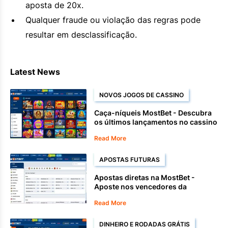
aposta de 20x.
Qualquer fraude ou violação das regras pode
resultar em desclassificação.
Latest News
NOVOS JOGOS DE CASSINO
Caça-níqueis MostBet - Descubra
os últimos lançamentos no cassino
MostBet
Read More
APOSTAS FUTURAS
Apostas diretas na MostBet -
Aposte nos vencedores da
temporada e do torneio
Read More
DINHEIRO E RODADAS GRÁTIS