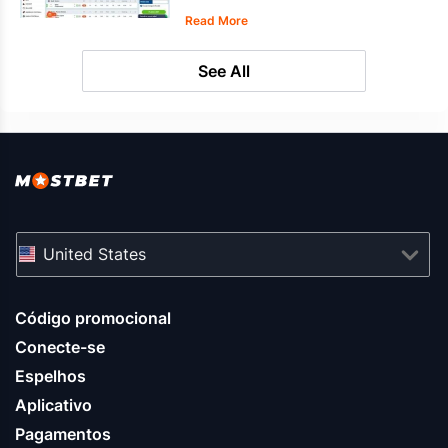
boas-vindas de até $ 300
Read More
See All
United States
Código promocional
Conecte-se
Espelhos
Aplicativo
Pagamentos