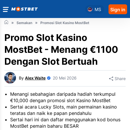
MS
Sign in
Semakan
Promosi Slot Kasino MostBet
Promo Slot Kasino
MostBet - Menang €1100
Dengan Slot Bertuah
By
Alex Waite
20 Mei 2026
Share
Menangi sebahagian daripada hadiah terkumpul
€10,000 dengan promosi slot Kasino MostBet
Sertai acara Lucky Slots, main permainan kasino
teratas dan naik ke papan pendahulu
Sertai hari ini dan daftar menggunakan kod bonus
MostBet pemain baharu BESAR