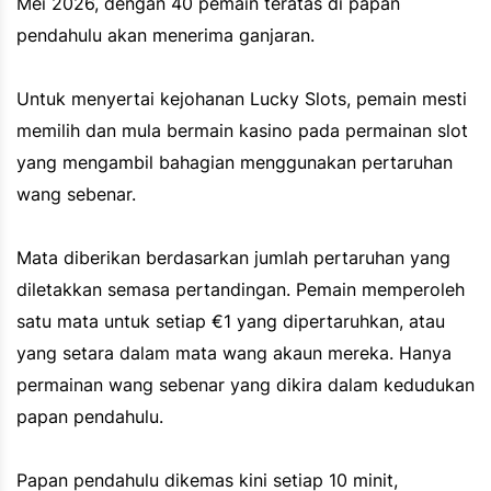
Mei 2026, dengan 40 pemain teratas di papan
pendahulu akan menerima ganjaran.
Untuk menyertai kejohanan Lucky Slots, pemain mesti
memilih dan mula bermain kasino pada permainan slot
yang mengambil bahagian menggunakan pertaruhan
wang sebenar.
Mata diberikan berdasarkan jumlah pertaruhan yang
diletakkan semasa pertandingan. Pemain memperoleh
satu mata untuk setiap €1 yang dipertaruhkan, atau
yang setara dalam mata wang akaun mereka. Hanya
permainan wang sebenar yang dikira dalam kedudukan
papan pendahulu.
Papan pendahulu dikemas kini setiap 10 minit,