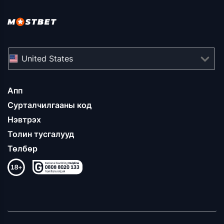
United States
Апп
Сурталчилгааны код
Нэвтрэх
Толин тусгалууд
Төлбөр