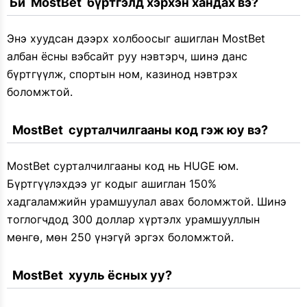
 Би  MostBet  бүртгэлд хэрхэн хандах вэ?
Энэ хуудсан дээрх холбоосыг ашиглан MostBet
албан ёсны вэбсайт руу нэвтэрч, шинэ данс
бүртгүүлж, спортын ном, казинод нэвтрэх
боломжтой.
  MostBet  сурталчилгааны код гэж юу вэ?
MostBet сурталчилгааны код нь HUGE юм.
Бүртгүүлэхдээ уг кодыг ашиглан 150%
хадгаламжийн урамшуулал авах боломжтой. Шинэ
тоглогчдод 300 доллар хүртэлх урамшууллын
мөнгө, мөн 250 үнэгүй эргэх боломжтой.
  MostBet  хууль ёсных уу?