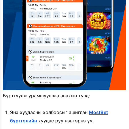
Бүртгүүлж урамшууллаа авахын тулд:
Энэ хуудасны холбоосыг ашиглан
MostBet
бүртгэлийн
хуудас руу нэвтэрнэ үү.