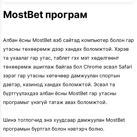
MostBet програм
Албан ёсны MostBet вэб сайтад компьютер болон гар
утасны төхөөрөмж дээр хандах боломжтой. Хэрэв
та ухаалаг гар утас, таблет гэх мэт хөдөлгөөнт
төхөөрөмж ашиглаж байгаа бол Chrome эсвэл Safari
зэрэг гар утасны хөтөчөөр дамжуулан спортын
дэвтэр, казинод хандах боломжтой. Эсвэл та
бүртгүүлэхдээ албан ёсны MostBet гар утасны
програмыг үнэгүй татаж авах боломжтой.
Шинэ тоглогчид энэ хуудсаар дамжуулан MostBet
програмын бүртгэл болон нэвтэрч болно.