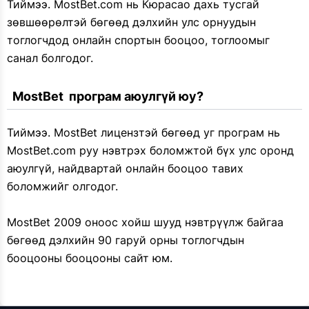
Тиймээ. MostBet.com нь Кюрасао дахь тусгай
зөвшөөрөлтэй бөгөөд дэлхийн улс орнуудын
тоглогчдод онлайн спортын бооцоо, тоглоомыг
санал болгодог.
  MostBet  програм аюулгүй юу?
Тиймээ. MostBet лицензтэй бөгөөд уг програм нь
MostBet.com руу нэвтрэх боломжтой бүх улс оронд
аюулгүй, найдвартай онлайн бооцоо тавих
боломжийг олгодог.
MostBet 2009 оноос хойш шууд нэвтрүүлж байгаа
бөгөөд дэлхийн 90 гаруй орны тоглогчдын
бооцооны бооцооны сайт юм.