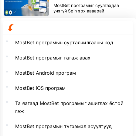
MostBet програмыг суулгахдаа
үнэгүй Spin эрх аваарай
MostBet програмын сурталчилгааны код
MostBet програмыг татаж авах
MostBet Android програм
MostBet iOS програм
Та яагаад MostBet програмыг ашиглах ёстой
гэж
MostBet програмын түгээмэл асуултууд