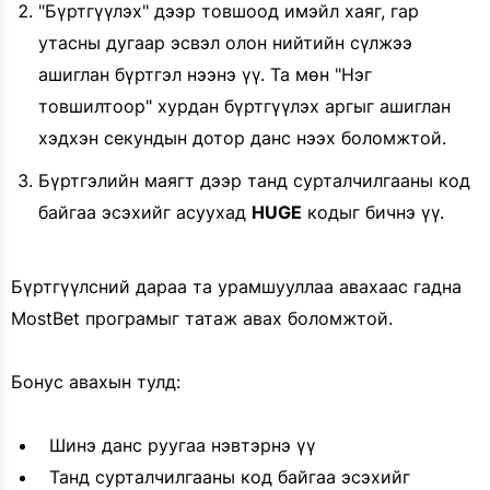
"Бүртгүүлэх" дээр товшоод имэйл хаяг, гар
утасны дугаар эсвэл олон нийтийн сүлжээ
ашиглан бүртгэл нээнэ үү. Та мөн "Нэг
товшилтоор" хурдан бүртгүүлэх аргыг ашиглан
хэдхэн секундын дотор данс нээх боломжтой.
Бүртгэлийн маягт дээр танд сурталчилгааны код
байгаа эсэхийг асуухад
HUGE
кодыг бичнэ үү.
Бүртгүүлсний дараа та урамшууллаа авахаас гадна
MostBet програмыг татаж авах боломжтой.
Бонус авахын тулд:
Шинэ данс руугаа нэвтэрнэ үү
Танд сурталчилгааны код байгаа эсэхийг