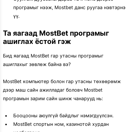
програмыг нээж, Mostbet данс руугаа нэвтэрнэ
үү.
Та яагаад MostBet програмыг
ашиглах ёстой гэж
Бид яагаад MostBet гар утасны програмыг
ашиглахыг зөвлөж байна вэ?
MostBet компьютер болон гар утасны төхөөрөмж
дээр маш сайн ажилладаг боловч Mostbet
програмын зарим сайн шинж чанарууд нь:
Бооцооны аюулгүй байдлыг нэмэгдүүлсэн.
MostBet спортын ном, казинотой хурдан