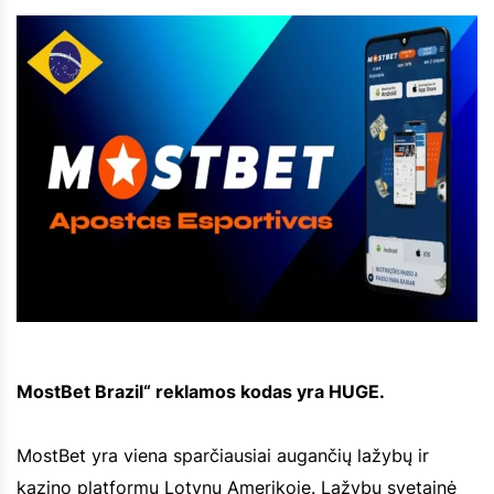
MostBet Brazil“ reklamos kodas yra HUGE.
MostBet yra viena sparčiausiai augančių lažybų ir
kazino platformų Lotynų Amerikoje. Lažybų svetainė