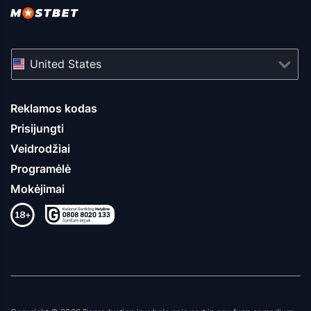
United States
Reklamos kodas
Prisijungti
Veidrodžiai
Programėlė
Mokėjimai