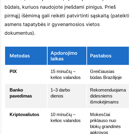
būdais, kuriuos naudojote įnešdami pinigus. Prieš
pirmąjį išėmimą gali reikėti patvirtinti sąskaitą (pateikti
asmens tapatybės ir gyvenamosios vietos
dokumentus).
Apdorojimo
Metodas
Pastabos
laikas
PIX
15 minučių –
Greičiausias
kelios valandos
būdas Brazilijoje
Banko
1–3 darbo
Rekomenduojama
pavedimas
dienos
didesniems
išmokėjimams
Kriptovaliutos
10 minučių –
Mokesčiai
kelios valandos
priklauso nuo
blokų grandinės
apkrovos