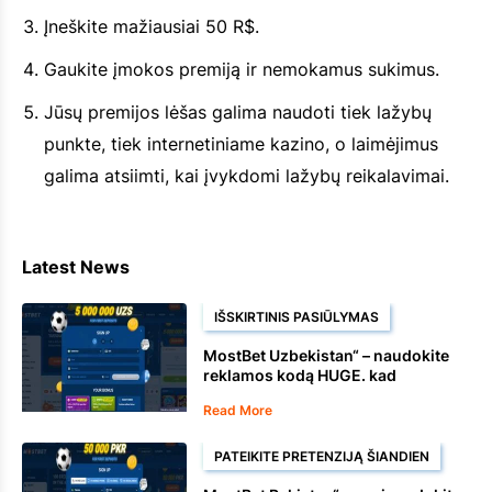
Įneškite mažiausiai 50 R$.
Gaukite įmokos premiją ir nemokamus sukimus.
Jūsų premijos lėšas galima naudoti tiek lažybų
punkte, tiek internetiniame kazino, o laimėjimus
galima atsiimti, kai įvykdomi lažybų reikalavimai.
Latest News
IŠSKIRTINIS PASIŪLYMAS
MostBet Uzbekistan“ – naudokite
reklamos kodą HUGE. kad
gautumėte premiją
Read More
PATEIKITE PRETENZIJĄ ŠIANDIEN