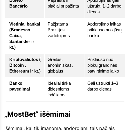
Boleto
Paprasta ir
Apdorojimas gali
Bancário
plačiai pripažinta
užtrukti 1–2 darbo
dienas
Vietiniai bankai
Pažįstama
Apdorojimo laikas
(Bradesco,
Brazilijos
priklauso nuo jūsų
Caixa,
vartotojams
banko
Santander ir
kt.)
Kriptovaliutos (
Greitas,
Priklauso nuo
Bitcoin ,
anonimiškas,
blokų grandinės
Ethereum ir kt.)
globalus
patvirtinimo laiko
Banko
Idealiai tinka
Gali užtrukti 1–3
pavedimai
didesniems
darbo dienas
indėliams
„MostBet“ išėmimai
Išėmimai, kai tik įmanoma, apdorojami tais pačiais