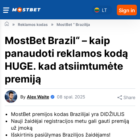
LT
Sign in
Reklamos kodas
MostBet “ Brazilija
MostBet Brazil“ – kaip
panaudoti reklamos kodą
HUGE. kad atsiimtumėte
premiją
By
Alex Waite
08 spal. 2025
Share
MostBet premijos kodas Brazilijai yra DIDŽIULIS
Nauji žaidėjai registracijos metu gali gauti premiją
už įmoką
Išskirtinis pasiūlymas Brazilijos žaidėjams!