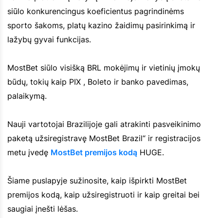
siūlo konkurencingus koeficientus pagrindinėms
sporto šakoms, platų kazino žaidimų pasirinkimą ir
lažybų gyvai funkcijas.
MostBet siūlo visišką BRL mokėjimų ir vietinių įmokų
būdų, tokių kaip PIX , Boleto ir banko pavedimas,
palaikymą.
Nauji vartotojai Brazilijoje gali atrakinti pasveikinimo
paketą užsiregistravę MostBet Brazil“ ir registracijos
metu įvedę
MostBet premijos kodą
HUGE.
Šiame puslapyje sužinosite, kaip išpirkti MostBet
premijos kodą, kaip užsiregistruoti ir kaip greitai bei
saugiai įnešti lėšas.