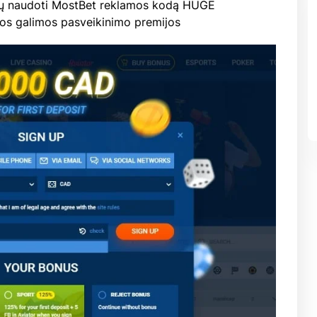
rėtų naudoti MostBet reklamos kodą HUGE
sios galimos pasveikinimo premijos