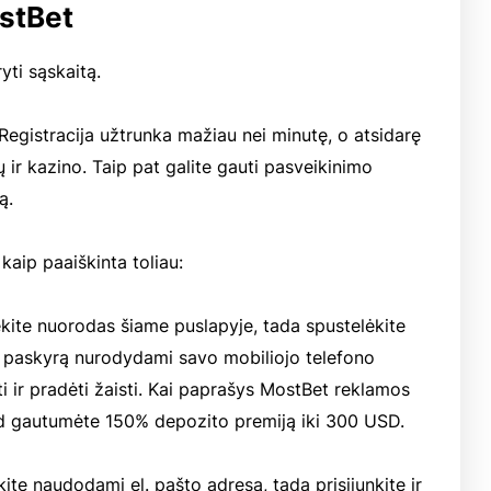
ostBet
yti sąskaitą.
 Registracija užtrunka mažiau nei minutę, o atsidarę
 ir kazino. Taip pat galite gauti pasveikinimo
ą.
 kaip paaiškinta toliau:
kite nuorodas šiame puslapyje, tada spustelėkite
yti paskyrą nurodydami savo mobiliojo telefono
ti ir pradėti žaisti. Kai paprašys MostBet reklamos
ad gautumėte 150% depozito premiją iki 300 USD.
ite naudodami el. pašto adresą, tada prisijunkite ir