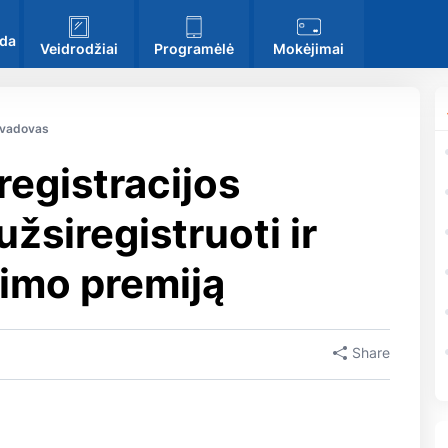
da
Veidrodžiai
Programėlė
Mokėjimai
 vadovas
registracijos
užsiregistruoti ir
nimo premiją
Share