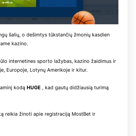
ngų šalių, o dešimtys tūkstančių žmonių kasdien
niame kazino.
iūlo internetines sporto lažybas, kazino žaidimus ir
e, Europoje, Lotynų Amerikoje ir kitur.
klaminį kodą
HUGE
, kad gautų didžiausią turimą
reikia žinoti apie registraciją MostBet ir