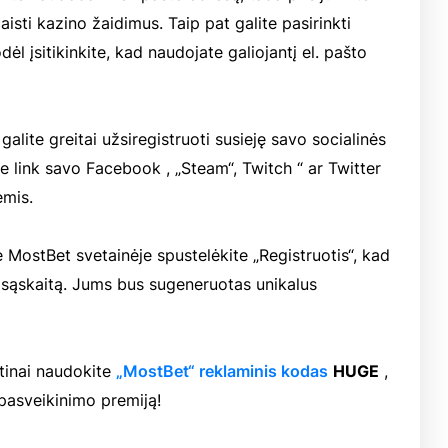
isti kazino žaidimus. Taip pat galite pasirinkti
ėl įsitikinkite, kad naudojate galiojantį el. pašto
galite greitai užsiregistruoti susieję savo socialinės
e link savo Facebook , „Steam“, Twitch “ ar Twitter
ėmis.
e MostBet svetainėje spustelėkite „Registruotis“, kad
 sąskaitą. Jums bus sugeneruotas unikalus
tinai naudokite
„MostBet“ reklaminis kodas
HUGE
,
 pasveikinimo premiją!