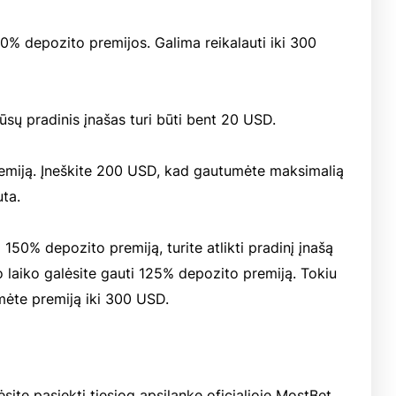
150% depozito premijos. Galima reikalauti iki 300
ūsų pradinis įnašas turi būti bent 20 USD.
emiją. Įneškite 200 USD, kad gautumėte maksimalią
ta.
150% depozito premiją, turite atlikti pradinį įnašą
o laiko galėsite gauti 125% depozito premiją. Tokiu
mėte premiją iki 300 USD.
ėsite pasiekti tiesiog apsilankę oficialioje MostBet