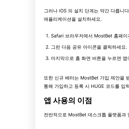
그러나 iOS 의 설치 단계는 약간 다릅니다.
애플리케이션을 설치하세요.
Safari 브라우저에서 MostBet 홈
그런 다음 공유 아이콘을 클릭하세요.
마지막으로 홈 화면 버튼을 누르면 앱
또한 신규 베터는 MostBet 가입 제안
통해 가입하고 등록 시 HUGE 코드를 입
앱 사용의 이점
전반적으로 MostBet 데스크톱 플랫폼과