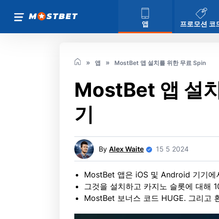
앱
프로모션 코
앱
MostBet 앱 설치를 위한 무료 Spin
MostBet 앱 설
기
By
Alex Waite
15 5 2024
MostBet 앱은 iOS 및 Android 기
그것을 설치하고 카지노 슬롯에 대해 1
MostBet 보너스 코드 HUGE. 그리