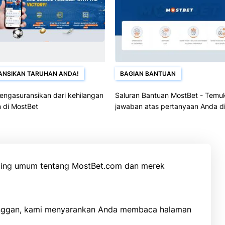
ANSIKAN TARUHAN ANDA!
BAGIAN BANTUAN
engasuransikan dari kehilangan
Saluran Bantuan MostBet - Temu
 di MostBet
jawaban atas pertanyaan Anda di 
ling umum tentang MostBet.com dan merek
nggan, kami menyarankan Anda membaca halaman