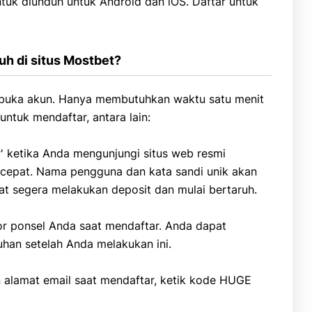
untuk diunduh untuk Android dan iOS. Daftar untuk
uh di situs Mostbet?
mbuka akun. Hanya membutuhkan waktu satu menit
ntuk mendaftar, antara lain:
r' ketika Anda mengunjungi situs web resmi
epat. Nama pengguna dan kata sandi unik akan
at segera melakukan deposit dan mulai bertaruh.
 ponsel Anda saat mendaftar. Anda dapat
an setelah Anda melakukan ini.
alamat email saat mendaftar, ketik kode HUGE