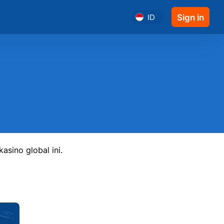
ID
Sign in
sino global ini.