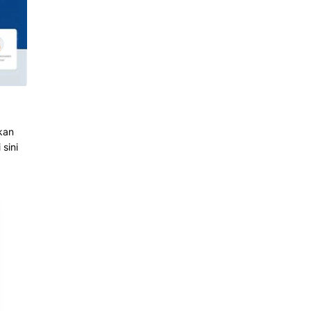
kan
sini