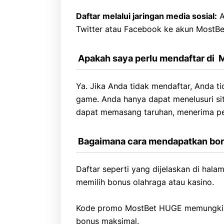
Daftar melalui jaringan media sosial:
A
Twitter atau Facebook ke akun MostBe
 Apakah saya perlu mendaftar di  
Ya. Jika Anda tidak mendaftar, Anda 
game. Anda hanya dapat menelusuri si
dapat memasang taruhan, menerima p
 Bagaimana cara mendapatkan bon
Daftar seperti yang dijelaskan di hal
memilih bonus olahraga atau kasino.
Kode promo MostBet HUGE memungkin
bonus maksimal.