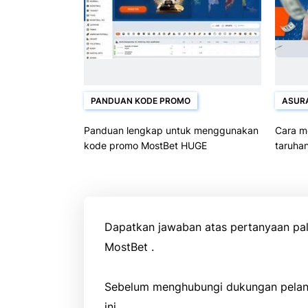
PANDUAN KODE PROMO
ASUR
Panduan lengkap untuk menggunakan
Cara m
kode promo MostBet HUGE
taruhan
Dapatkan jawaban atas pertanyaan pa
MostBet .
Sebelum menghubungi dukungan pela
ini.