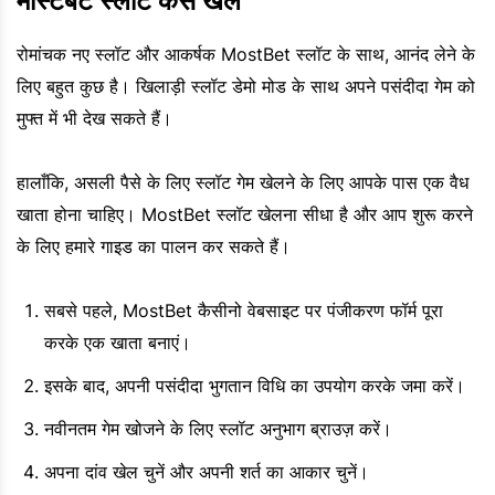
मोस्टबेट स्लॉट कैसे खेलें
रोमांचक नए स्लॉट और आकर्षक MostBet स्लॉट के साथ, आनंद लेने के
लिए बहुत कुछ है। खिलाड़ी स्लॉट डेमो मोड के साथ अपने पसंदीदा गेम को
मुफ्त में भी देख सकते हैं।
हालाँकि, असली पैसे के लिए स्लॉट गेम खेलने के लिए आपके पास एक वैध
खाता होना चाहिए। MostBet स्लॉट खेलना सीधा है और आप शुरू करने
के लिए हमारे गाइड का पालन कर सकते हैं।
सबसे पहले, MostBet कैसीनो वेबसाइट पर पंजीकरण फॉर्म पूरा
करके एक खाता बनाएं।
इसके बाद, अपनी पसंदीदा भुगतान विधि का उपयोग करके जमा करें।
नवीनतम गेम खोजने के लिए स्लॉट अनुभाग ब्राउज़ करें।
अपना दांव खेल चुनें और अपनी शर्त का आकार चुनें।