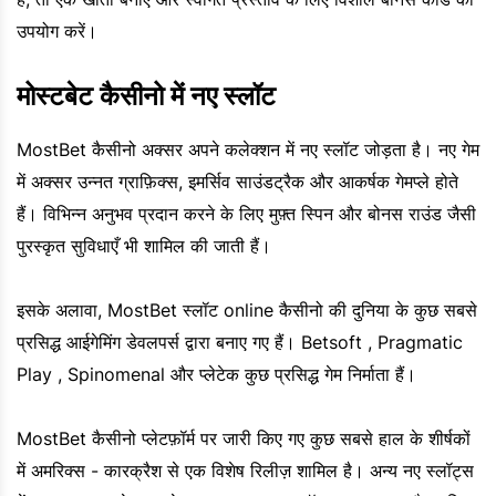
उपयोग करें।
मोस्टबेट कैसीनो में नए स्लॉट
MostBet कैसीनो अक्सर अपने कलेक्शन में नए स्लॉट जोड़ता है। नए गेम
में अक्सर उन्नत ग्राफ़िक्स, इमर्सिव साउंडट्रैक और आकर्षक गेमप्ले होते
हैं। विभिन्न अनुभव प्रदान करने के लिए मुफ़्त स्पिन और बोनस राउंड जैसी
पुरस्कृत सुविधाएँ भी शामिल की जाती हैं।
इसके अलावा, MostBet स्लॉट online कैसीनो की दुनिया के कुछ सबसे
प्रसिद्ध आईगेमिंग डेवलपर्स द्वारा बनाए गए हैं। Betsoft , Pragmatic
Play , Spinomenal और प्लेटेक कुछ प्रसिद्ध गेम निर्माता हैं।
MostBet कैसीनो प्लेटफ़ॉर्म पर जारी किए गए कुछ सबसे हाल के शीर्षकों
में अमरिक्स - कारक्रैश से एक विशेष रिलीज़ शामिल है। अन्य नए स्लॉट्स