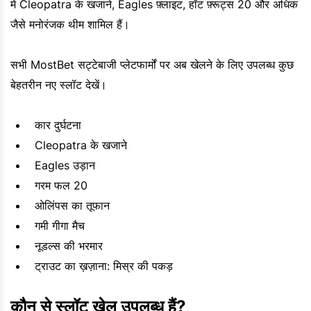
में Cleopatra के खजाने, Eagles फ़्लाइट, हॉट फ़्रूट्स 20 और अधिक
जैसे मनोरंजक थीम शामिल हैं।
सभी MostBet सट्टेबाजी प्लेटफार्मों पर अब खेलने के लिए उपलब्ध कुछ
बेहतरीन नए स्लॉट देखें।
कार दुर्घटना
Cleopatra के खजाने
Eagles उड़ान
गरम फल 20
ओलिंपस का तूफान
गमी गीगा मैच
नूडल्स की भरमार
ट्राउट का ख़ज़ाना: मिस्र की पकड़
कौन से स्लॉट खेल उपलब्ध हैं?