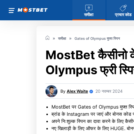
समीक्षा
प्रचार कोड
समीक्षा
Gates of Olympus मुफ्त स्पिन
MostBet कैसीनो क
Olympus फ्री स्पि
By
Alex Waite
20 नवम्बर 2024
MostBet पर Gates of Olympus मुफ्त स्पिन प
ब्रांड के Instagram पर जाएं और बोनस कोड प्र
अपने निःशुल्क स्पिन का दावा करने के लिए कैसीनो
नए खिलाड़ी के लिए ऑफर के लिए HUGE. बोन