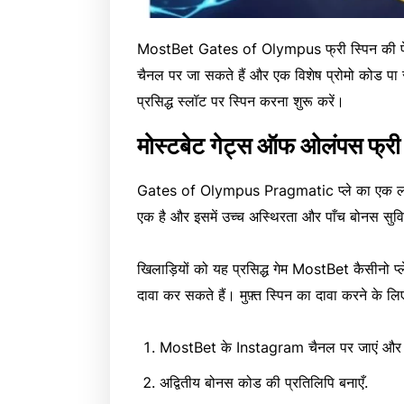
MostBet Gates of Olympus फ्री स्पिन की 
चैनल पर जा सकते हैं और एक विशेष प्रोमो कोड पा 
प्रसिद्ध स्लॉट पर स्पिन करना शुरू करें।
मोस्टबेट गेट्स ऑफ ओलंपस फ्री स
Gates of Olympus Pragmatic प्ले का एक लोकप्रि
एक है और इसमें उच्च अस्थिरता और पाँच बोनस सुविध
खिलाड़ियों को यह प्रसिद्ध गेम MostBet कैसीनो प्
दावा कर सकते हैं। मुफ़्त स्पिन का दावा करने के ल
MostBet के Instagram चैनल पर जाएं और 
अद्वितीय बोनस कोड की प्रतिलिपि बनाएँ.