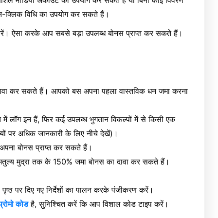
ोशल मीडिया अकाउंट का उपयोग कर सकते हैं या बिना कोई विवरण
वन-क्लिक विधि का उपयोग कर सकते हैं।
ं। ऐसा करके आप सबसे बड़ा उपलब्ध बोनस प्राप्त कर सकते हैं।
 दावा कर सकते हैं। आपको बस अपना पहला वास्तविक धन जमा करना
में लॉग इन हैं, फिर कई उपलब्ध भुगतान विकल्पों में से किसी एक
ों पर अधिक जानकारी के लिए नीचे देखें)।
अपना बोनस प्राप्त कर सकते हैं।
तुल्य मुद्रा तक के 150% जमा बोनस का दावा कर सकते हैं।
स पृष्ठ पर दिए गए निर्देशों का पालन करके पंजीकरण करें।
प्रोमो कोड
है, सुनिश्चित करें कि आप विशाल कोड टाइप करें।