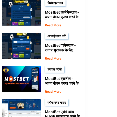
विशेष प्रस्ताव
MostBet उज़्बेकिस्तान -
अपना बोनस प्राप्त करने के
लिए प्रोमो कोड HUGE.
Read More
उपयोग करें
आज ही दावा करें
MostBet पाकिस्तान -
स्वागत पुरस्कार के लिए
HUGE. बोनस कोड का
Read More
उपयोग करें
स्वागत प्रोमो
MostBet ब्राज़ील -
अपना बोनस प्राप्त करने के
लिए प्रोमो कोड HUGE.
Read More
का उपयोग कैसे करें
प्रोमो कोड गाइड
MostBet प्रोमो कोड
HUGE का उपयोग करने के