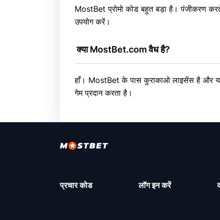
MostBet प्रोमो कोड बहुत बड़ा है। पंजीकरण करते
उपयोग करें।
 क्या MostBet.com वैध है?
हाँ। MostBet के पास कुराकाओ लाइसेंस है और यह
गेम प्रदान करता है।
प्रचार कोड
लॉग इन करें
द