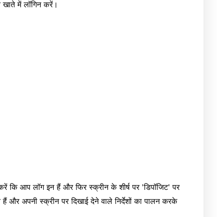
खाते में लॉगिन करें।
करें कि आप लॉग इन हैं और फिर स्क्रीन के शीर्ष पर 'डिपॉजिट' पर
ं और अपनी स्क्रीन पर दिखाई देने वाले निर्देशों का पालन करके