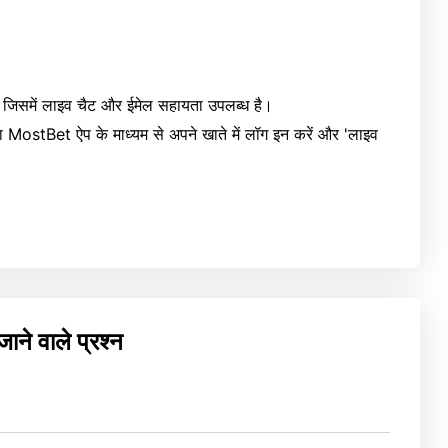
ै, जिसमें लाइव चैट और ईमेल सहायता उपलब्ध है।
या MostBet ऐप के माध्यम से अपने खाते में लॉग इन करें और 'लाइव
ने वाले प्रश्न