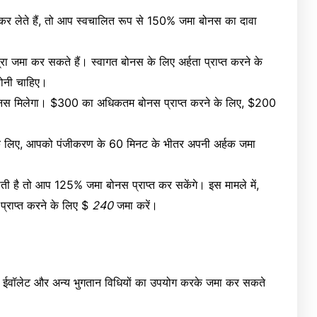
 लेते हैं, तो आप स्वचालित रूप से 150% जमा बोनस का दावा
 जमा कर सकते हैं। स्वागत बोनस के लिए अर्हता प्राप्त करने के
ोनी चाहिए।
नस मिलेगा। $300 का अधिकतम बोनस प्राप्त करने के लिए, $200
 के लिए, आपको पंजीकरण के 60 मिनट के भीतर अपनी अर्हक जमा
 है तो आप 125% जमा बोनस प्राप्त कर सकेंगे। इस मामले में,
्राप्त करने के लिए $
240
जमा करें।
प्टो, ईवॉलेट और अन्य भुगतान विधियों का उपयोग करके जमा कर सकते