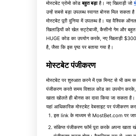
मोस्टबेट प्रोमो कोड
बहुत बड़ा
है। नए खिलाड़ी जो
म
उन्हें सबसे बड़ा उपलब्ध स्वागत बोनस मिल सकता है
मोस्टबेट पूरी दुनिया में उपलब्ध है। यह वैश्विक ऑ
खिलाड़ियों को खेल सट्टेबाजी, कैसीनो गेम और बहु
HUGE कोड का उपयोग करके, नए खिलाड़ी $300 तक
है, जैसा कि इस पृष्ठ पर बताया गया है।
मोस्टबेट पंजीकरण
मोस्टबेट पर शुरुआत करने में एक मिनट से भी कम 
पंजीकरण करते समय विशाल कोड का उपयोग करके, आ
खाता खोलते ही बोनस का दावा किया जा सकता है।
यहां आधिकारिक मोस्टबेट वेबसाइट पर पंजीकरण करने
इस link के माध्यम से MostBet.com पर जाएं
संक्षिप्त पंजीकरण फॉर्म पूरा करके अपना खात