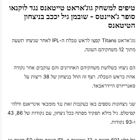
טיפים למשחק גוג'אראט טייטאנס נגד לוקנאו
סופר ג'איינטס - שובמן גיל יככב בניצחון
הטיטאנס
גוג'אראט Titans קפצו לראש טבלת ה-IPL לאחר שניצחו תשעה
מתוך 12 משחקיהם העונה.
הם ניצחו בשלושת משחקיהם האחרונים והם עוקבים אחר נקודה
אחת בראש הטבלה. רצף זה החל בניצחון של 38 ריצות על
סאנרייזרס היידראבאד.
שני ניצחונות נוספים באו בעקבות זאת נגד מומבאי אינדיאנס ודלהי
קפיטלס. גיל מילא תפקיד מפתח בכל ניצחון, עם נקודות של 86, 43
ו-93 נקודות.
גיל קלע 601 ריצות ב-12 אינינגים ב-IPL העונה וקלע 50 ריצות או