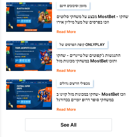
מזומן וסיבובים חינם
מבצע על משחקי סלוטים MostBet - שחקו
וזכו בפרסים של מעל מיליון אירו
Read More
קופת הפרסים של ONLYPLAY
התנגשות ג'קפוטים של טייגרים - שחקו
במשחקי מכונות מזל MostBet ותזכו
ב-40,000 אירו
Read More
מכפילי חריצים גדולים
שחקו במכונות מזל קזינו ב- MostBet וזכו
במשחקי סופר דרופ יומיים בכדורגל
Read More
See All