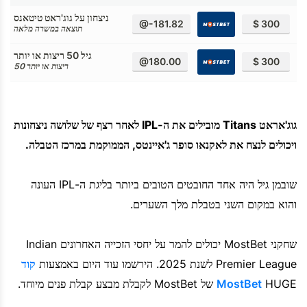
ניצחון על גוג'ראט טיטאנס
@-181.82
$ 300
תוצאה במשרה מלאה
גיל 50 ריצות או יותר
@180.00
$ 300
50 ריצות או יותר
גוג'אראט Titans מובילים את ה-IPL לאחר רצף של שלושה ניצחונות
ויכולים לנצח את לאקנאו סופר ג'איינטס, הממוקמת במרכז הטבלה.
שובמן גיל היה אחד החובטים הטובים ביותר בליגת ה-IPL העונה
והוא במקום השני בטבלת מלך השערים.
שחקני MostBet יכולים להמר על יחסי הזכייה האחרונים Indian
Premier League לשנת 2025. הירשמו עוד היום באמצעות
קוד
HUGE של MostBet לקבלת מבצע קבלת פנים מיוחד.
MostBet