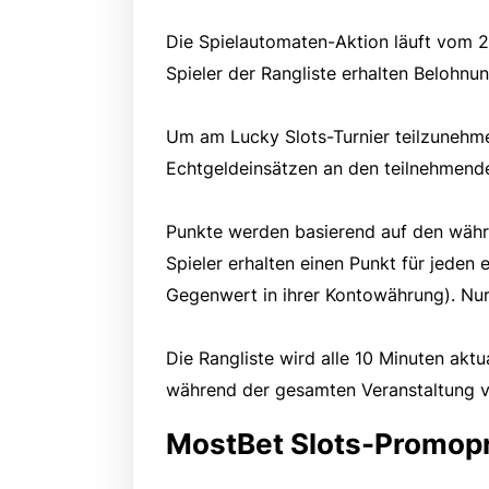
Die Spielautomaten-Aktion läuft vom 2
Spieler der Rangliste erhalten Belohnu
Um am Lucky Slots-Turnier teilzunehme
Echtgeldeinsätzen an den teilnehmende
Punkte werden basierend auf den währ
Spieler erhalten einen Punkt für jeden
Gegenwert in ihrer Kontowährung). Nur 
Die Rangliste wird alle 10 Minuten aktua
während der gesamten Veranstaltung v
MostBet Slots-Promop