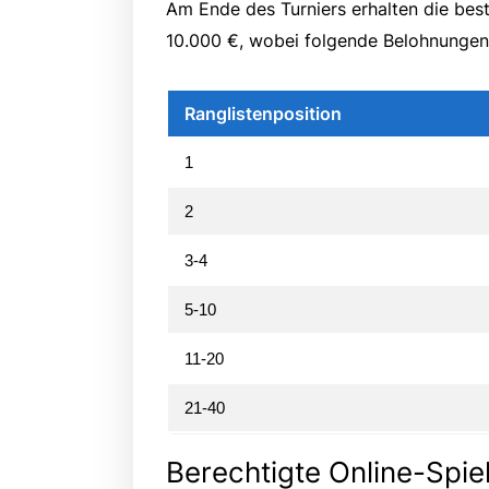
Am Ende des Turniers erhalten die best
10.000 €, wobei folgende Belohnungen 
Ranglistenposition
1
2
3-4
5-10
11-20
21-40
Berechtigte Online-Spi