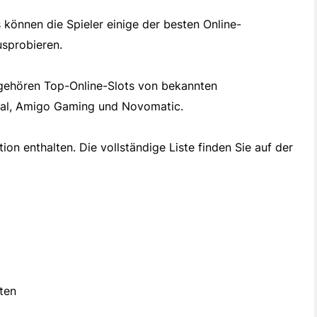
önnen die Spieler einige der besten Online-
sprobieren.
 gehören Top-Online-Slots von bekannten
ital, Amigo Gaming und Novomatic.
ion enthalten. Die vollständige Liste finden Sie auf der
ten