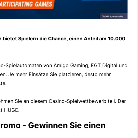
 bietet Spielern die Chance, einen Anteil am 10.000
ine-Spielautomaten von Amigo Gaming, EGT Digital und
en. Je mehr Einsätze Sie platzieren, desto mehr
te.
nehmen Sie an diesem Casino-Spielwettbewerb teil. Der
st HUGE.
Promo - Gewinnen Sie einen