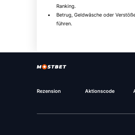
Ranking.
Betrug, Geldwäsche oder Verstöße
führen.
Rezension
Aktionscode