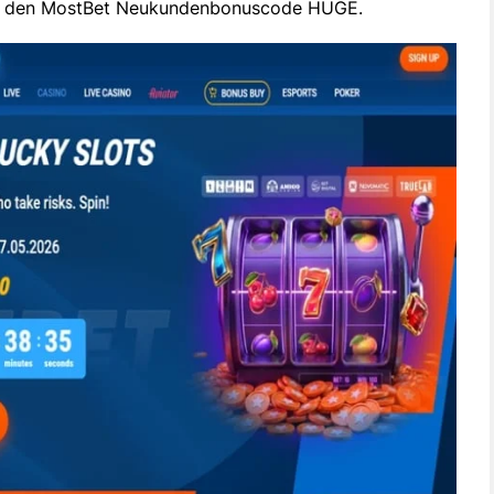
ze den MostBet Neukundenbonuscode HUGE.