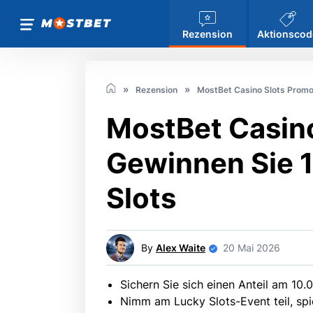
Rezension
Aktionscod
Rezension
MostBet Casino Slots Prom
MostBet Casino
Gewinnen Sie 1
Slots
By
Alex Waite
20 Mai 2026
Sichern Sie sich einen Anteil am 10
Nimm am Lucky Slots-Event teil, spi