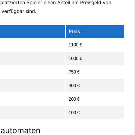
platzierten Spieler einen Anteil am Preisgeld von
verfügbar sind.
Preis
1100 €
1000 €
750 €
400 €
200 €
100 €
elautomaten