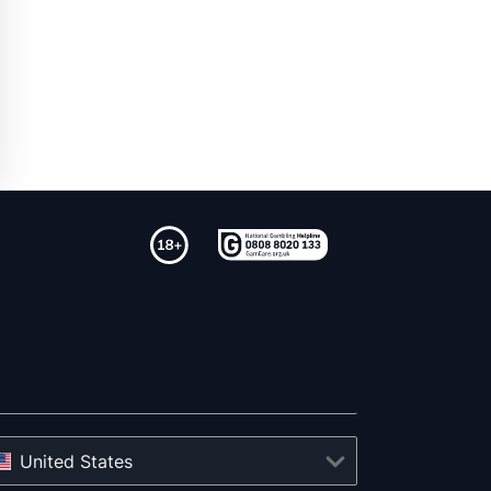
United States